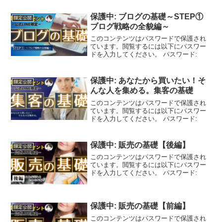
保護中: ブログの基礎～STEP①
限定公開
ブログ戦略の全貌編～
このコンテンツはパスワードで保護され
ています。閲覧するには以下にパスワー
ドを入力してください。 パスワード:
保護中: あなたから買いたい！そ
限定公開
んな人を集める。集客の基礎
このコンテンツはパスワードで保護され
ています。閲覧するには以下にパスワー
ドを入力してください。 パスワード:
保護中: 販売の基礎【後編】
限定公開
このコンテンツはパスワードで保護され
ています。閲覧するには以下にパスワー
ドを入力してください。 パスワード:
保護中: 販売の基礎【前編】
限定公開
このコンテンツはパスワードで保護され