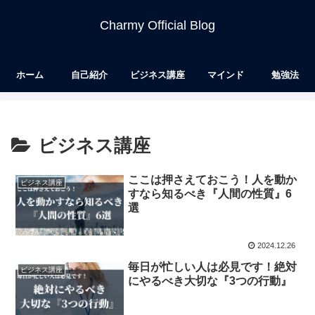
Charmy Official Blog
ホーム
自己紹介
ビジネス講座
マインド
勉強法
ビジネス講座
ここは押さえておこう！人を動か
ビジネス講座
すなら知るべき『人間の性質』6
選
2024.12.26
毎日が忙しい人は必見です！絶対
ビジネス講座
にやるべき大切な『3つの行動』