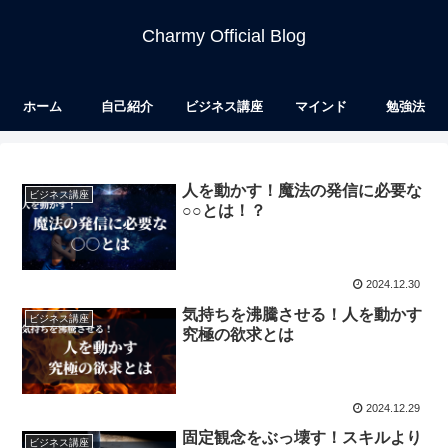
Charmy Official Blog
ホーム
自己紹介
ビジネス講座
マインド
勉強法
人を動かす！魔法の発信に必要な
ビジネス講座
○○とは！？
2024.12.30
気持ちを沸騰させる！人を動かす
ビジネス講座
究極の欲求とは
2024.12.29
固定観念をぶっ壊す！スキルより
ビジネス講座